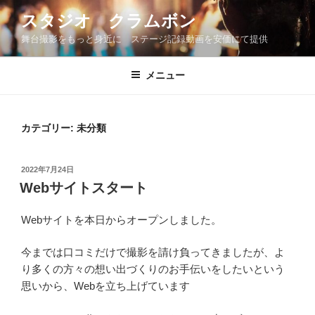
コ
スタジオ クラムボン
ン
舞台撮影をもっと身近に ステージ記録動画を安価にて提供
テ
ン
ツ
メニュー
へ
ス
キ
カテゴリー:
未分類
ッ
プ
投
2022年7月24日
稿
Webサイトスタート
日:
Webサイトを本日からオープンしました。
今までは口コミだけで撮影を請け負ってきましたが、よ
り多くの方々の想い出づくりのお手伝いをしたいという
思いから、Webを立ち上げています